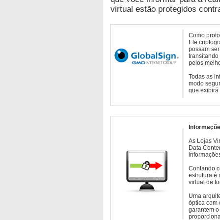
virtual estão protegidos contr
Como protoc
Ele criptog
possam ser 
transitando
pelos melho
Todas as in
modo seguro
que exibirá
Informaçõe
As Lojas Vi
Data Cente
informações
Contando c
estrutura é
virtual de 
Uma arquite
óptica com 
garantem o 
proporcion