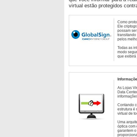
virtual estão protegidos contr
Como protoc
Ele criptog
possam ser 
transitando
pelos melho
Todas as in
modo seguro
que exibirá
Informaçõe
As Lojas Vi
Data Cente
informações
Contando c
estrutura é
virtual de 
Uma arquite
óptica com 
garantem o 
proporcion