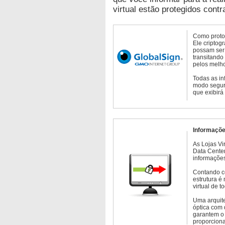
virtual estão protegidos contr
Como protoc
Ele criptog
possam ser 
transitando
pelos melho
Todas as in
modo seguro
que exibirá
Informaçõe
As Lojas Vi
Data Cente
informações
Contando c
estrutura é
virtual de 
Uma arquite
óptica com 
garantem o 
proporcion