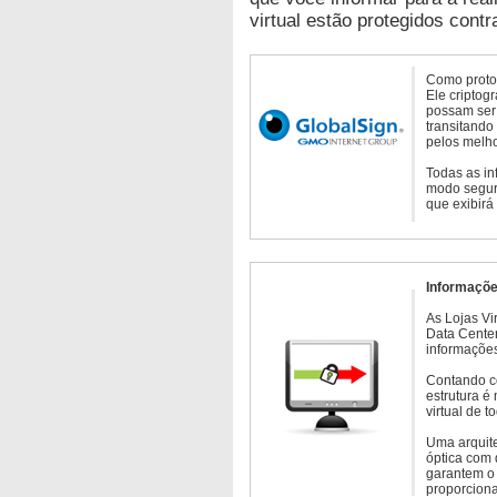
virtual estão protegidos contr
Como protoc
Ele criptog
possam ser 
transitando
pelos melho
Todas as in
modo seguro
que exibirá
Informaçõe
As Lojas Vi
Data Cente
informações
Contando c
estrutura é
virtual de 
Uma arquite
óptica com 
garantem o 
proporcion