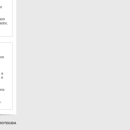
do
 em
ador,
 em
 a
 e
bra-
.
ROTEGIDA