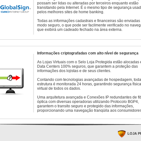
possam ser lidas ou alteradas por terceiros enquanto estão
transitando pela Internet. É o mesmo tipo de segurança usa
pelos melhores sites de home banking.
Todas as informações cadastrais e financeiras são enviadas
modo seguro, o que pode ser facilmente verificado no naveg
que exibirá um cadeado fechado na área externa.
Informações criptografadas com alto nível de segurança
As Lojas Virtuais com o Selo Loja Protegida estão alocadas
Data Centers 100% seguros, que garantem a proteção das
informações dos lojistas e de seus clientes.
Contando com tecnologias avançadas de hospedagem, toda
estrutura é monitorada 24 horas, garantindo segurança física
virtual de todos os dados.
Uma arquitetura avançada e Conexões IP redundantes de fi
óptica com diversas operadoras utilizando Protocolo BGP4,
garantem o transito seguro e protegido das informações,
proporcionando uma navegação tranqüila aos consumidores
LOJA P