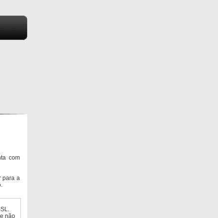
nta com
 para a
.
SSL.
ue não