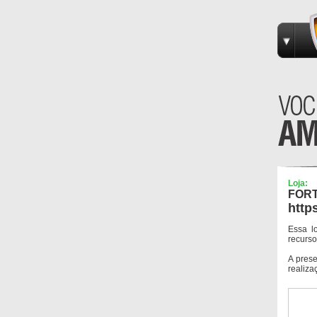
Loja:
FORT
http
Essa l
recurso
A pres
realiza