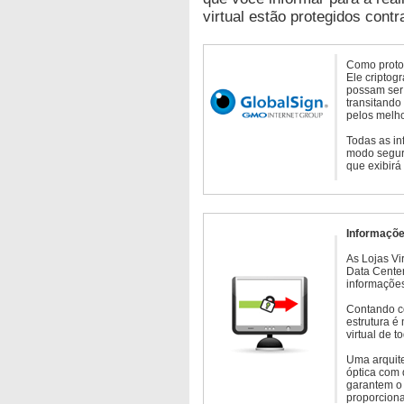
virtual estão protegidos contr
Como protoc
Ele criptog
possam ser 
transitando
pelos melho
Todas as in
modo seguro
que exibirá
Informaçõe
As Lojas Vi
Data Cente
informações
Contando c
estrutura é
virtual de 
Uma arquite
óptica com 
garantem o 
proporcion