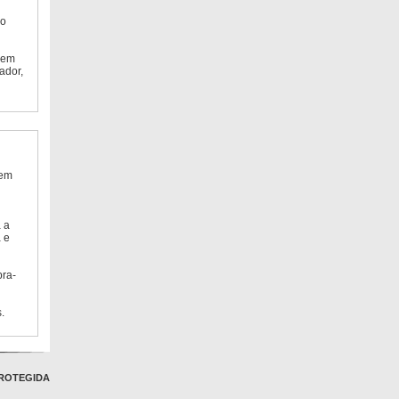
do
 em
ador,
 em
 a
 e
bra-
.
ROTEGIDA