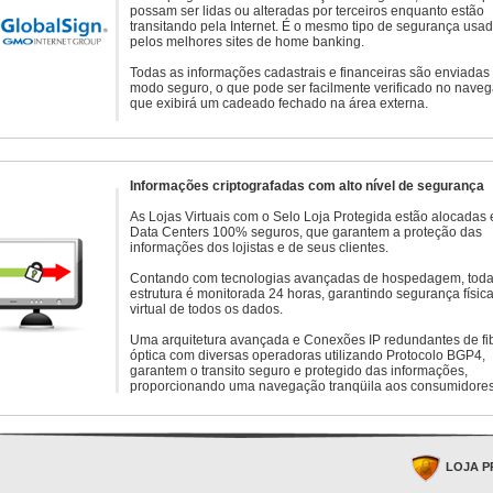
possam ser lidas ou alteradas por terceiros enquanto estão
transitando pela Internet. É o mesmo tipo de segurança usa
pelos melhores sites de home banking.
Todas as informações cadastrais e financeiras são enviadas
modo seguro, o que pode ser facilmente verificado no naveg
que exibirá um cadeado fechado na área externa.
Informações criptografadas com alto nível de segurança
As Lojas Virtuais com o Selo Loja Protegida estão alocadas
Data Centers 100% seguros, que garantem a proteção das
informações dos lojistas e de seus clientes.
Contando com tecnologias avançadas de hospedagem, toda
estrutura é monitorada 24 horas, garantindo segurança física
virtual de todos os dados.
Uma arquitetura avançada e Conexões IP redundantes de fi
óptica com diversas operadoras utilizando Protocolo BGP4,
garantem o transito seguro e protegido das informações,
proporcionando uma navegação tranqüila aos consumidores
LOJA P