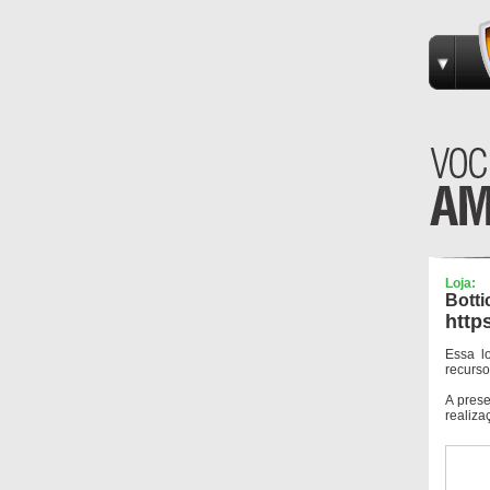
Loja:
Botti
http
Essa l
recurso
A pres
realiza