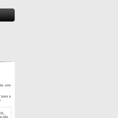
nta com
 para a
.
SSL.
ue não