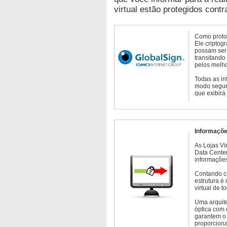
virtual estão protegidos contr
Como protoc
Ele criptog
possam ser 
transitando
pelos melho
Todas as in
modo seguro
que exibirá
Informaçõe
As Lojas Vi
Data Cente
informações
Contando c
estrutura é
virtual de 
Uma arquite
óptica com 
garantem o 
proporcion