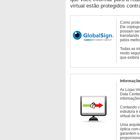
virtual estão protegidos contr
Como protoc
Ele criptog
possam ser 
transitando
pelos melho
Todas as in
modo seguro
que exibirá
Informaçõe
As Lojas Vi
Data Cente
informações
Contando c
estrutura é
virtual de 
Uma arquite
óptica com 
garantem o 
proporcion