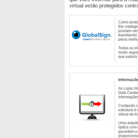
virtual estão protegidos contr
Como protoc
Ele criptog
possam ser 
transitando
pelos melho
Todas as in
modo seguro
que exibirá
Informaçõe
As Lojas Vi
Data Cente
informações
Contando c
estrutura é
virtual de 
Uma arquite
óptica com 
garantem o 
proporcion