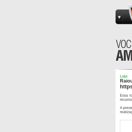
Loja:
Raio
http
Essa l
recurso
A pres
realiza