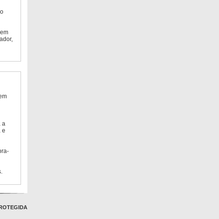
do
 em
ador,
 em
 a
 e
bra-
.
ROTEGIDA