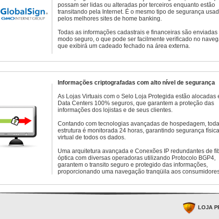
possam ser lidas ou alteradas por terceiros enquanto estão
transitando pela Internet. É o mesmo tipo de segurança usa
pelos melhores sites de home banking.
Todas as informações cadastrais e financeiras são enviadas
modo seguro, o que pode ser facilmente verificado no naveg
que exibirá um cadeado fechado na área externa.
Informações criptografadas com alto nível de segurança
As Lojas Virtuais com o Selo Loja Protegida estão alocadas
Data Centers 100% seguros, que garantem a proteção das
informações dos lojistas e de seus clientes.
Contando com tecnologias avançadas de hospedagem, toda
estrutura é monitorada 24 horas, garantindo segurança física
virtual de todos os dados.
Uma arquitetura avançada e Conexões IP redundantes de fi
óptica com diversas operadoras utilizando Protocolo BGP4,
garantem o transito seguro e protegido das informações,
proporcionando uma navegação tranqüila aos consumidores
LOJA P