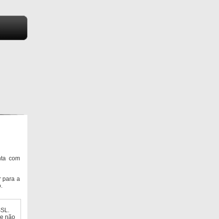
nta com
 para a
.
SSL.
ue não