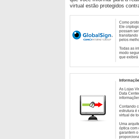
virtual estão protegidos contr
Como protoc
Ele criptog
possam ser 
transitando
pelos melho
Todas as in
modo seguro
que exibirá
Informaçõe
As Lojas Vi
Data Cente
informações
Contando c
estrutura é
virtual de 
Uma arquite
óptica com 
garantem o 
proporcion