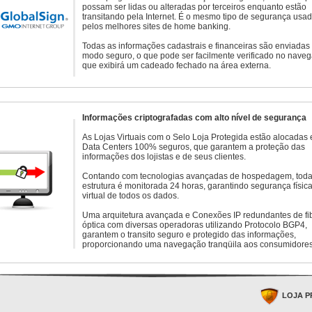
possam ser lidas ou alteradas por terceiros enquanto estão
transitando pela Internet. É o mesmo tipo de segurança usa
pelos melhores sites de home banking.
Todas as informações cadastrais e financeiras são enviadas
modo seguro, o que pode ser facilmente verificado no naveg
que exibirá um cadeado fechado na área externa.
Informações criptografadas com alto nível de segurança
As Lojas Virtuais com o Selo Loja Protegida estão alocadas
Data Centers 100% seguros, que garantem a proteção das
informações dos lojistas e de seus clientes.
Contando com tecnologias avançadas de hospedagem, toda
estrutura é monitorada 24 horas, garantindo segurança física
virtual de todos os dados.
Uma arquitetura avançada e Conexões IP redundantes de fi
óptica com diversas operadoras utilizando Protocolo BGP4,
garantem o transito seguro e protegido das informações,
proporcionando uma navegação tranqüila aos consumidores
LOJA P