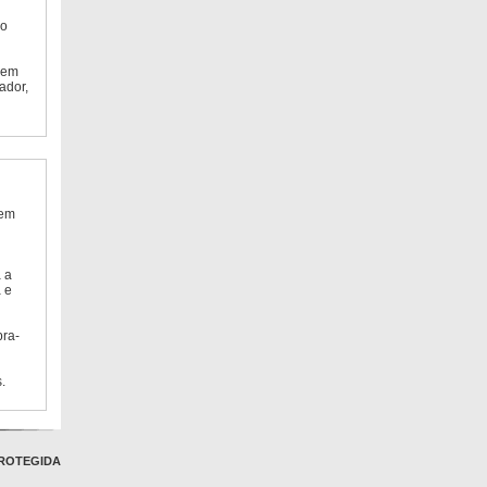
do
 em
ador,
 em
 a
 e
bra-
.
ROTEGIDA