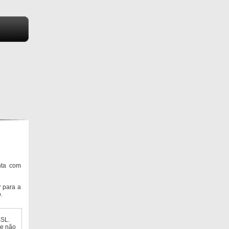
nta com
 para a
.
SSL.
ue não