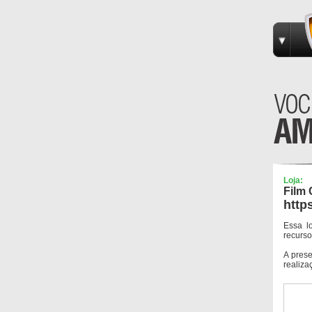
Loja:
Film 
http
Essa l
recurso
A pres
realiza