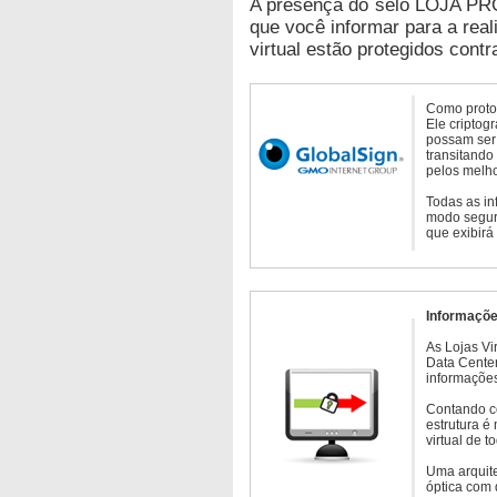
A presença do selo LOJA PR
que você informar para a real
virtual estão protegidos contr
Como protoc
Ele criptog
possam ser 
transitando
pelos melho
Todas as in
modo seguro
que exibirá
Informaçõe
As Lojas Vi
Data Cente
informações
Contando c
estrutura é
virtual de 
Uma arquite
óptica com 