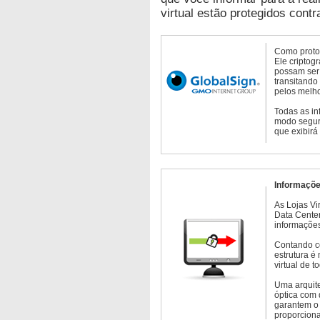
virtual estão protegidos contr
Como protoc
Ele criptog
possam ser 
transitando
pelos melho
Todas as in
modo seguro
que exibirá
Informaçõe
As Lojas Vi
Data Cente
informações
Contando c
estrutura é
virtual de 
Uma arquite
óptica com 
garantem o 
proporcion