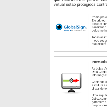
virtual estão protegidos contr
Como protoc
Ele criptog
possam ser 
transitando
pelos melho
Todas as in
modo seguro
que exibirá
Informaçõe
As Lojas Vi
Data Cente
informações
Contando c
estrutura é
virtual de 
Uma arquite
óptica com 
garantem o 
proporcion