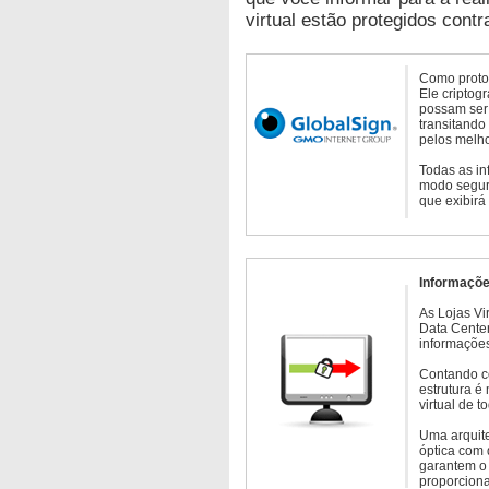
virtual estão protegidos contr
Como protoc
Ele criptog
possam ser 
transitando
pelos melho
Todas as in
modo seguro
que exibirá
Informaçõe
As Lojas Vi
Data Cente
informações
Contando c
estrutura é
virtual de 
Uma arquite
óptica com 
garantem o 
proporcion