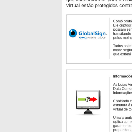
virtual estão protegidos contr
Como protoc
Ele criptog
possam ser 
transitando
pelos melho
Todas as in
modo seguro
que exibirá
Informaçõe
As Lojas Vi
Data Cente
informações
Contando c
estrutura é
virtual de 
Uma arquite
óptica com 
garantem o 
proporcion