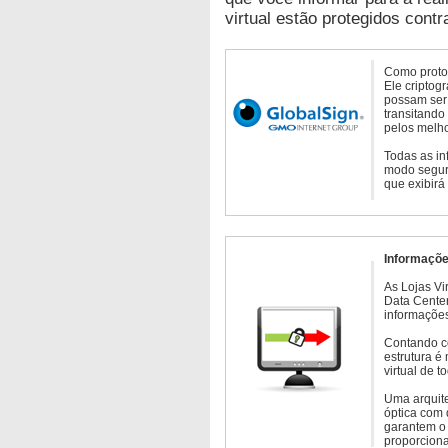
virtual estão protegidos contr
Como protoc
Ele criptog
possam ser 
transitando
pelos melho
Todas as in
modo seguro
que exibirá
Informaçõe
As Lojas Vi
Data Cente
informações
Contando c
estrutura é
virtual de 
Uma arquite
óptica com 
garantem o 
proporcion