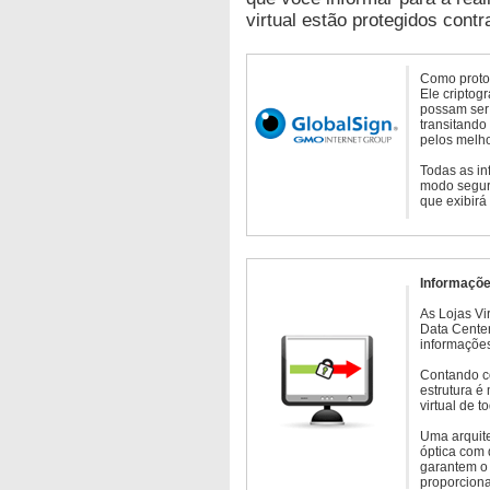
virtual estão protegidos contr
Como protoc
Ele criptog
possam ser 
transitando
pelos melho
Todas as in
modo seguro
que exibirá
Informaçõe
As Lojas Vi
Data Cente
informações
Contando c
estrutura é
virtual de 
Uma arquite
óptica com 
garantem o 
proporcion