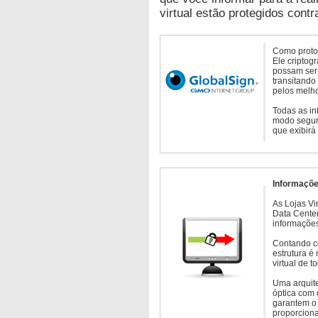
virtual estão protegidos contr
Como protoc
Ele criptog
possam ser 
transitando
pelos melho
Todas as in
modo seguro
que exibirá
Informaçõe
As Lojas Vi
Data Cente
informações
Contando c
estrutura é
virtual de 
Uma arquite
óptica com 
garantem o 
proporcion