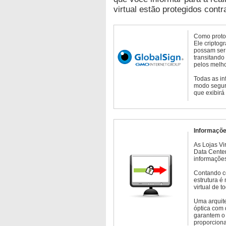
virtual estão protegidos contr
Como protoc
Ele criptog
possam ser 
transitando
pelos melho
Todas as in
modo seguro
que exibirá
Informaçõe
As Lojas Vi
Data Cente
informações
Contando c
estrutura é
virtual de 
Uma arquite
óptica com 
garantem o 
proporcion