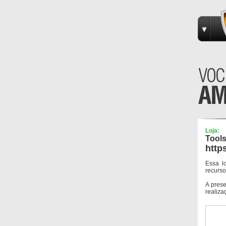
Loja:
Tool
http
Essa l
recurso
A pres
realiza