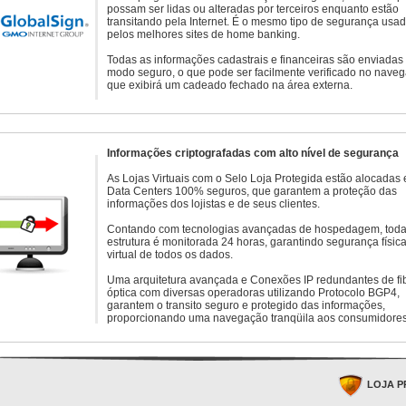
possam ser lidas ou alteradas por terceiros enquanto estão
transitando pela Internet. É o mesmo tipo de segurança usa
pelos melhores sites de home banking.
Todas as informações cadastrais e financeiras são enviadas
modo seguro, o que pode ser facilmente verificado no naveg
que exibirá um cadeado fechado na área externa.
Informações criptografadas com alto nível de segurança
As Lojas Virtuais com o Selo Loja Protegida estão alocadas
Data Centers 100% seguros, que garantem a proteção das
informações dos lojistas e de seus clientes.
Contando com tecnologias avançadas de hospedagem, toda
estrutura é monitorada 24 horas, garantindo segurança física
virtual de todos os dados.
Uma arquitetura avançada e Conexões IP redundantes de fi
óptica com diversas operadoras utilizando Protocolo BGP4,
garantem o transito seguro e protegido das informações,
proporcionando uma navegação tranqüila aos consumidores
LOJA P