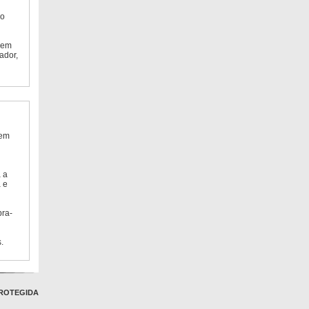
do
 em
ador,
 em
 a
 e
bra-
.
ROTEGIDA