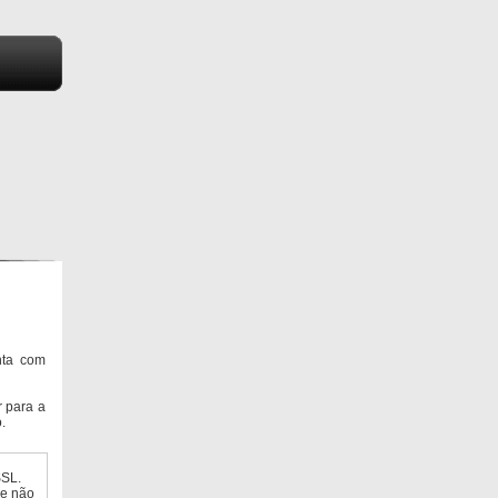
nta com
 para a
.
SSL.
ue não