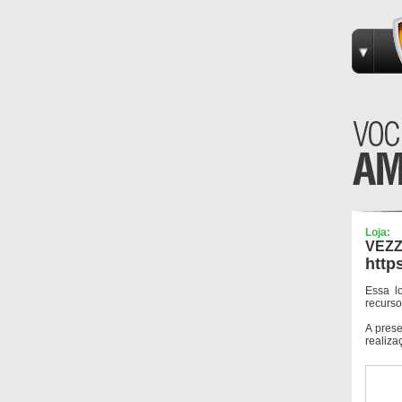
Loja:
VEZ
http
Essa l
recurso
A pres
realiza