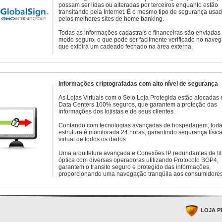
possam ser lidas ou alteradas por terceiros enquanto estão
transitando pela Internet. É o mesmo tipo de segurança usa
pelos melhores sites de home banking.
Todas as informações cadastrais e financeiras são enviadas
modo seguro, o que pode ser facilmente verificado no naveg
que exibirá um cadeado fechado na área externa.
Informações criptografadas com alto nível de segurança
As Lojas Virtuais com o Selo Loja Protegida estão alocadas
Data Centers 100% seguros, que garantem a proteção das
informações dos lojistas e de seus clientes.
Contando com tecnologias avançadas de hospedagem, toda
estrutura é monitorada 24 horas, garantindo segurança física
virtual de todos os dados.
Uma arquitetura avançada e Conexões IP redundantes de fi
óptica com diversas operadoras utilizando Protocolo BGP4,
garantem o transito seguro e protegido das informações,
proporcionando uma navegação tranqüila aos consumidores
LOJA P