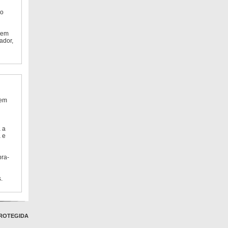
do
 em
ador,
 em
 a
 e
bra-
.
ROTEGIDA