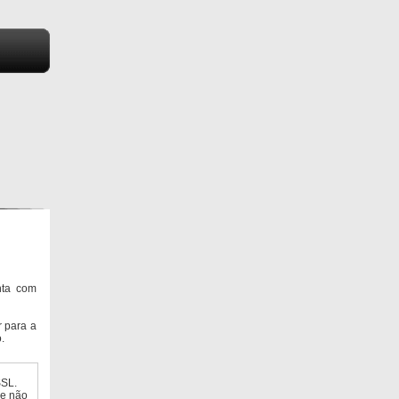
nta com
 para a
.
SSL.
ue não