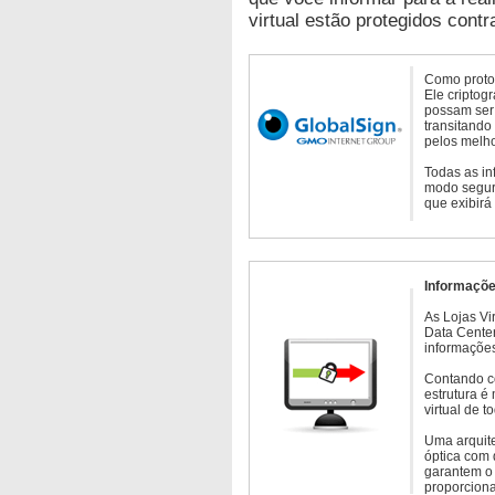
virtual estão protegidos contr
Como protoc
Ele criptog
possam ser 
transitando
pelos melho
Todas as in
modo seguro
que exibirá
Informaçõe
As Lojas Vi
Data Cente
informações
Contando c
estrutura é
virtual de 
Uma arquite
óptica com 
garantem o 
proporcion