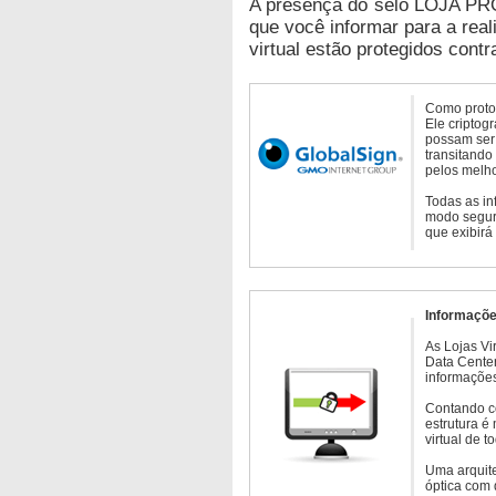
A presença do selo LOJA PR
que você informar para a real
virtual estão protegidos contr
Como protoc
Ele criptog
possam ser 
transitando
pelos melho
Todas as in
modo seguro
que exibirá
Informaçõe
As Lojas Vi
Data Cente
informações
Contando c
estrutura é
virtual de 
Uma arquite
óptica com 