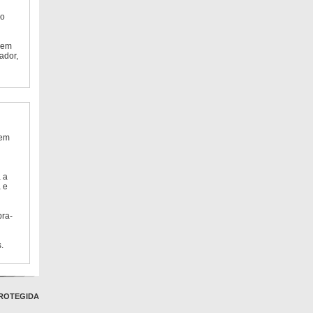
do
 em
ador,
 em
 a
 e
bra-
.
ROTEGIDA