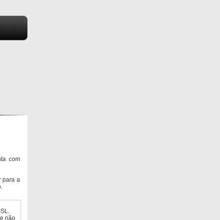
nta com
 para a
.
SSL.
ue não