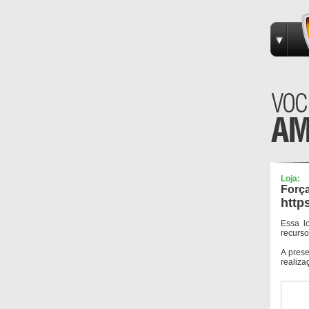
Loja:
Força
http
Essa l
recurso
A pres
realiza