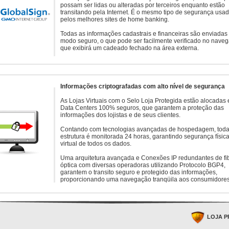
possam ser lidas ou alteradas por terceiros enquanto estão
transitando pela Internet. É o mesmo tipo de segurança usa
pelos melhores sites de home banking.
Todas as informações cadastrais e financeiras são enviadas
modo seguro, o que pode ser facilmente verificado no naveg
que exibirá um cadeado fechado na área externa.
Informações criptografadas com alto nível de segurança
As Lojas Virtuais com o Selo Loja Protegida estão alocadas
Data Centers 100% seguros, que garantem a proteção das
informações dos lojistas e de seus clientes.
Contando com tecnologias avançadas de hospedagem, toda
estrutura é monitorada 24 horas, garantindo segurança física
virtual de todos os dados.
Uma arquitetura avançada e Conexões IP redundantes de fi
óptica com diversas operadoras utilizando Protocolo BGP4,
garantem o transito seguro e protegido das informações,
proporcionando uma navegação tranqüila aos consumidores
LOJA P