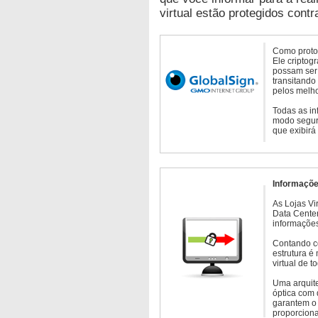
virtual estão protegidos contr
Como protoc
Ele criptog
possam ser 
transitando
pelos melho
Todas as in
modo seguro
que exibirá
Informaçõe
As Lojas Vi
Data Cente
informações
Contando c
estrutura é
virtual de 
Uma arquite
óptica com 
garantem o 
proporcion