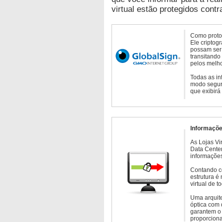
virtual estão protegidos contr
Como protoc
Ele criptog
possam ser 
transitando
pelos melho
Todas as in
modo seguro
que exibirá
Informaçõe
As Lojas Vi
Data Cente
informações
Contando c
estrutura é
virtual de 
Uma arquite
óptica com 
garantem o 
proporcion