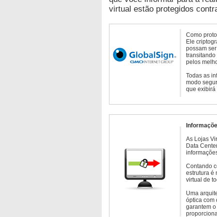
virtual estão protegidos contr
Como protoc
Ele criptog
possam ser 
transitando
pelos melho
Todas as in
modo seguro
que exibirá
Informaçõe
As Lojas Vi
Data Cente
informações
Contando c
estrutura é
virtual de 
Uma arquite
óptica com 
garantem o 
proporcion