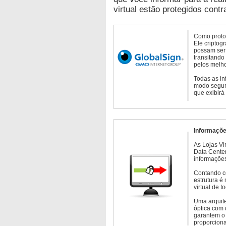
virtual estão protegidos contr
Como protoc
Ele criptog
possam ser 
transitando
pelos melho
Todas as in
modo seguro
que exibirá
Informaçõe
As Lojas Vi
Data Cente
informações
Contando c
estrutura é
virtual de 
Uma arquite
óptica com 
garantem o 
proporcion