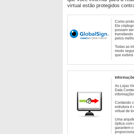
virtual estão protegidos contr
Como protoc
Ele criptog
possam ser 
transitando
pelos melho
Todas as in
modo seguro
que exibirá
Informaçõe
As Lojas Vi
Data Cente
informações
Contando c
estrutura é
virtual de 
Uma arquite
óptica com 
garantem o 
proporcion