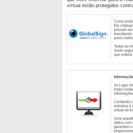
virtual estão protegidos contr
Como protoc
Ele criptog
possam ser 
transitando
pelos melho
Todas as in
modo seguro
que exibirá
Informaçõe
As Lojas Vi
Data Cente
informações
Contando c
estrutura é
virtual de 
Uma arquite
óptica com 
garantem o 
proporcion