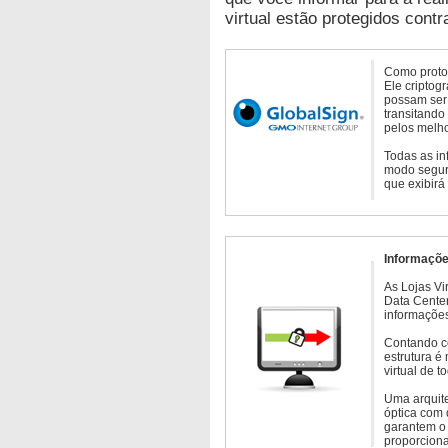
virtual estão protegidos contr
Como protoc
Ele criptog
possam ser 
transitando
pelos melho
Todas as in
modo seguro
que exibirá
Informaçõe
As Lojas Vi
Data Cente
informações
Contando c
estrutura é
virtual de 
Uma arquite
óptica com 
garantem o 
proporcion