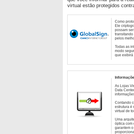
virtual estão protegidos contr
Como protoc
Ele criptog
possam ser 
transitando
pelos melho
Todas as in
modo seguro
que exibirá
Informaçõe
As Lojas Vi
Data Cente
informações
Contando c
estrutura é
virtual de 
Uma arquite
óptica com 
garantem o 
proporcion